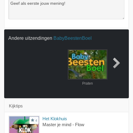
Andere uitzendingen
BabyBeestenBoel
Praten
Samenw
Kijktips
Het Klokhuis
4
Master je mind - Flow