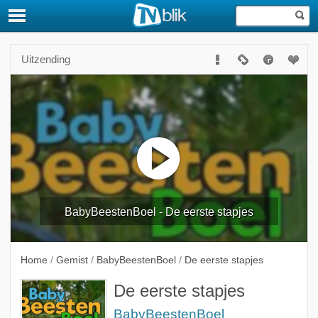
Uitzending
BabyBeestenBoel - De eerste stapjes
Home
/
Gemist
/
BabyBeestenBoel
/
De eerste stapjes
De eerste stapjes
BabyBeestenBoel