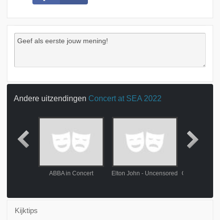
Andere uitzendingen
Concert at SEA 2022
st With Love
ABBA in Concert
Elton John - Uncensored
Kijktips