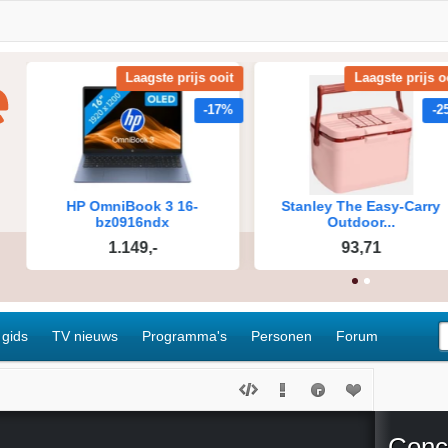
 gids
TV nieuws
Programma's
Personen
Forum
Conc