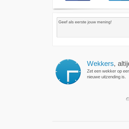
Wekkers
, alt
Zet een wekker op een 
nieuwe uitzending is.
1