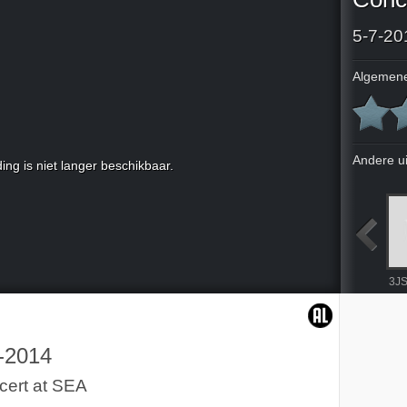
5-7-20
Algemene
Andere u
ing is niet langer beschikbaar.
Le silence des églises
In vuur en vlam
Avond van de Filmmuziek
3JS
-2014
cert at SEA