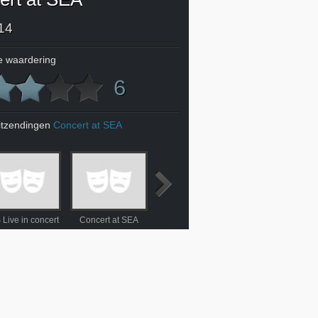
14
 waardering
6
itzendingen
Concert at SEA
 Live in concert
Concert at SEA
MAX Muziekspecials
't Schaep liedjes