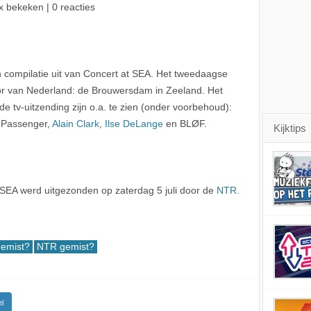
x bekeken | 0 reacties
compilatie uit van Concert at SEA. Het tweedaagse
cor van Nederland: de Brouwersdam in Zeeland. Het
n de tv-uitzending zijn o.a. te zien (onder voorbehoud):
, Passenger,
Alain Clark
,
Ilse DeLange
en BLØF.
Kijktips
t SEA werd uitgezonden op zaterdag 5 juli door de
NTR
.
gemist?
NTR gemist?
l