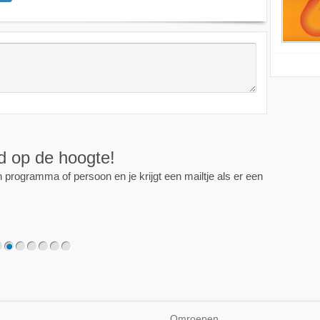
ijd op de hoogte!
programma of persoon en je krijgt een mailtje als er een
2
3
4
5
6
7
Omroepen