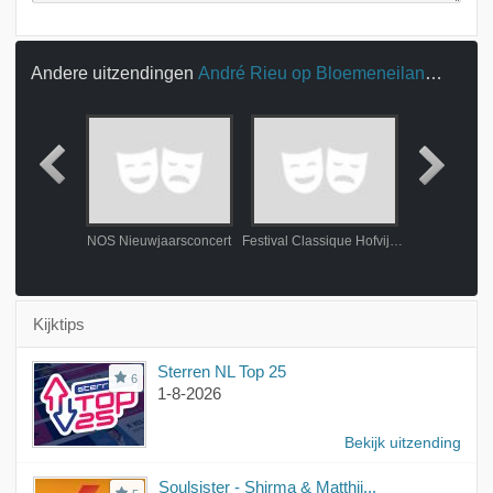
Andere uitzendingen
André Rieu op Bloemeneiland Mainau
o & Friends
NOS Nieuwjaarsconcert
Festival Classique Hofvijverconcert
Edison klassi
Kijktips
Sterren NL Top 25
6
1-8-2026
Bekijk uitzending
Soulsister - Shirma & Matthij...