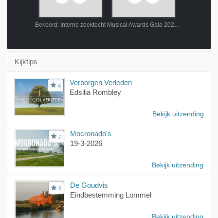
aar in Kenia
Bekeerd: Interne zoektocht
Musical Awards Gala 2025: De rode loper
Musical Awar
Kijktips
Verborgen Verleden
4
Edsilia Rombley
Bekijk uitzending
Mocronado's
7
19-3-2026
Bekijk uitzending
De Goudvis
6
Eindbestemming Lommel
Bekijk uitzending