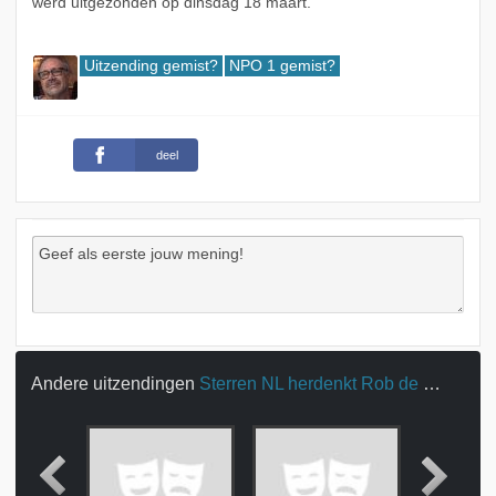
werd uitgezonden op dinsdag 18 maart.
Uitzending gemist?
NPO 1 gemist?
deel
Andere uitzendingen
Sterren NL herdenkt Rob de Nijs