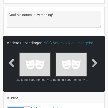
Andere uitzendingen
NOS Amerika Kiest met gebarentaal
Gooische Vrouwen: wat voorafging
Building Superhomes: Monaco
Building Superhomes: Monaco
Sexot
Kijktips