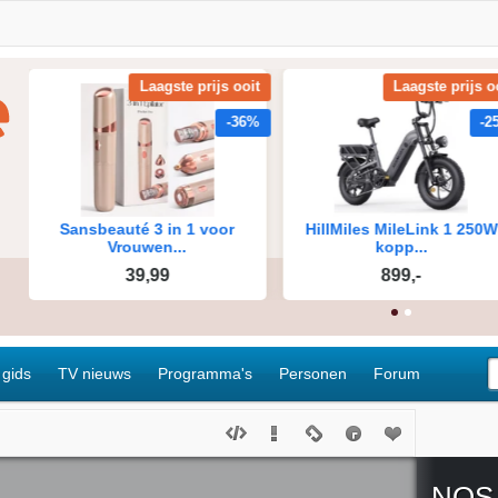
 gids
TV nieuws
Programma's
Personen
Forum