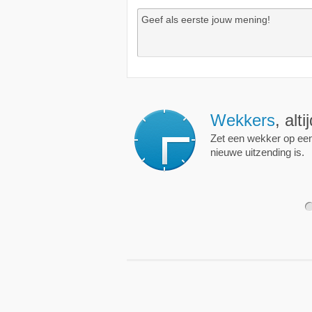
Wekkers
, alt
Zet een wekker op een 
nieuwe uitzending is.
1