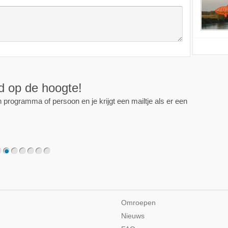
ijd op de hoogte!
programma of persoon en je krijgt een mailtje als er een
2
3
4
5
6
7
Omroepen
Nieuws