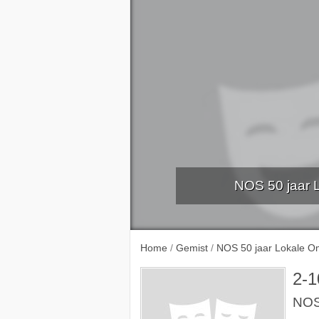
NOS 50 jaar 
De paus i
Home
/
Gemist
/
NOS 50 jaar Lokale O
2-1
NOS