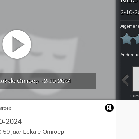
2-10-2
Algemene
Andere u
Lokale Omroep - 2-10-2024
n België
Het verraad van Hilversum
Criminele Kopstukken
Criminele Kopstukken
Crim
mroep
0-2024
 50 jaar Lokale Omroep