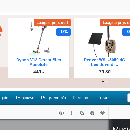
 gids
TV nieuws
Programma's
Personen
Forum
Musi