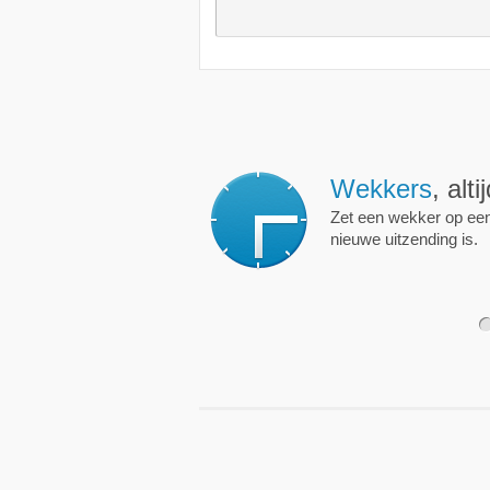
Wekkers
, alt
Zet een wekker op een 
nieuwe uitzending is.
1