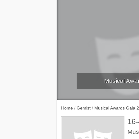
Musical Awar
IM Rob de Nijs - Niet voor het laatst
Home
/
Gemist
/
Musical Awards Gala 
16-
Mus