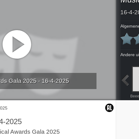
16-4-2
Algemene
Andere u
ds Gala 2025 - 16-4-2025
Sterren NL herdenkt Rob de Nijs
NOS Koningspaar in Kenia
Bekeerd: Interne zoektocht
Musical Awards Gala 2025: De rode loper
Beee
2025
4-2025
ical Awards Gala 2025