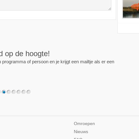
ijd op de hoogte!
programma of persoon en je krijgt een mailtje als er een
2
3
4
5
6
7
Omroepen
Nieuws