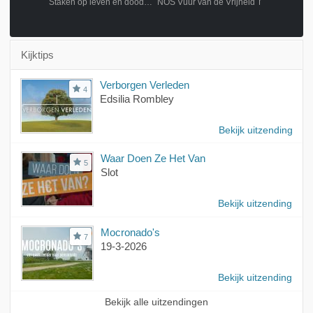
n uittocht
Staken op leven en dood 2/3
NOS Vuur van de Vrijheid
Kijktips
Verborgen Verleden
4
Edsilia Rombley
Bekijk uitzending
Waar Doen Ze Het Van
5
Slot
Bekijk uitzending
Mocronado's
7
19-3-2026
Bekijk uitzending
Bekijk alle uitzendingen