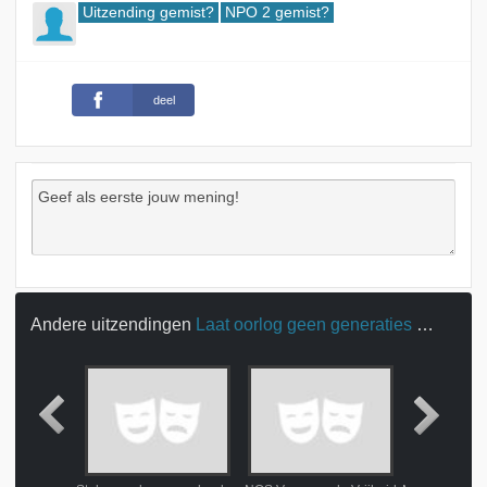
Uitzending gemist?
NPO 2 gemist?
deel
Andere uitzendingen
Laat oorlog geen generaties duren