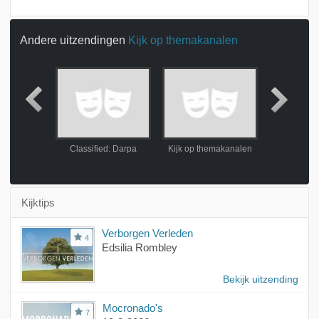
Andere uitzendingen
Kijk op themakanalen
erendag
Classified: Darpa
Kijk op themakanalen
De 
Kijktips
Verborgen Verleden
4
Edsilia Rombley
Bekijk uitzending
Mocronado's
7