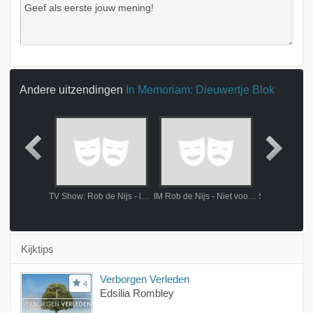
Andere uitzendingen
In Memoriam: Dieuwertje Blok
ige haast
TV Show: Rob de Nijs - in memoriam
IM Rob de Nijs - Niet voor het laatst
Kijktips
Verborgen Verleden
4
Edsilia Rombley