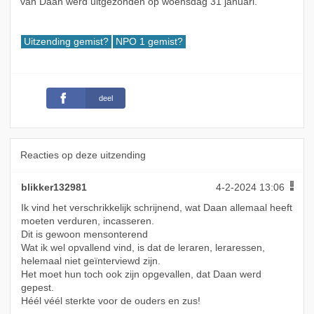
van Daan werd uitgezonden op woensdag 31 januari.
Uitzending gemist?
NPO 1 gemist?
deel
Reacties op deze uitzending
blikker132981
4-2-2024 13:06
Ik vind het verschrikkelijk schrijnend, wat Daan allemaal heeft
moeten verduren, incasseren.
Dit is gewoon mensonterend
Wat ik wel opvallend vind, is dat de leraren, leraressen,
helemaal niet geïnterviewd zijn.
Het moet hun toch ook zijn opgevallen, dat Daan werd
gepest.
Héél véél sterkte voor de ouders en zus!