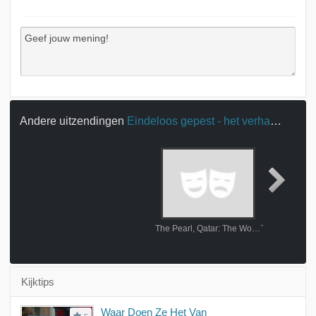
Andere uitzendingen
Eindeloos gepest - het verhaal van Daan
The Pearl, Qatar: The World's Most Luxurious Island
Kijktips
Waar Doen Ze Het Van