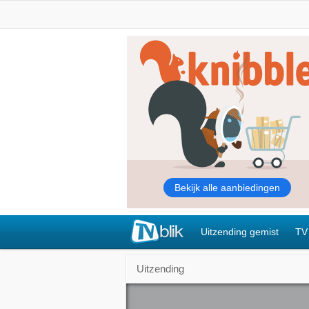
Uitzending gemist
TV
Uitzending