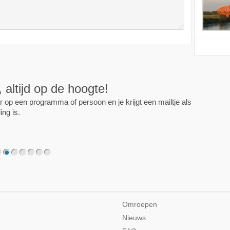
ijd op de hoogte!
programma of persoon en je krijgt een mailtje als er een
2
3
4
5
6
7
Omroepen
Nieuws