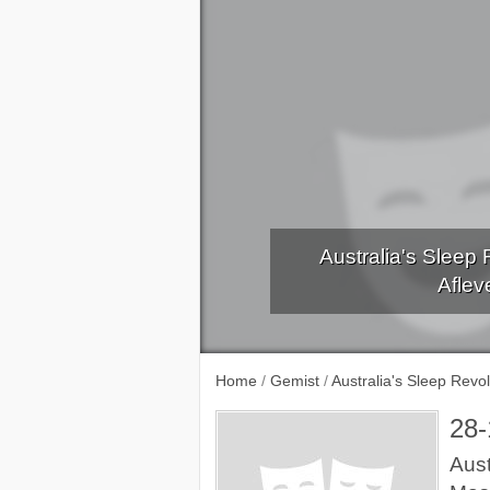
Australia's Sleep
Aflev
NOS 80 jaar Bevrijding - Nationale Holocaustherdenking
NOS 80 jaar Bevrijding - Herdenking Holocaust
Home
/
Gemist
/
Australia's Sleep Revol
28-
Aust