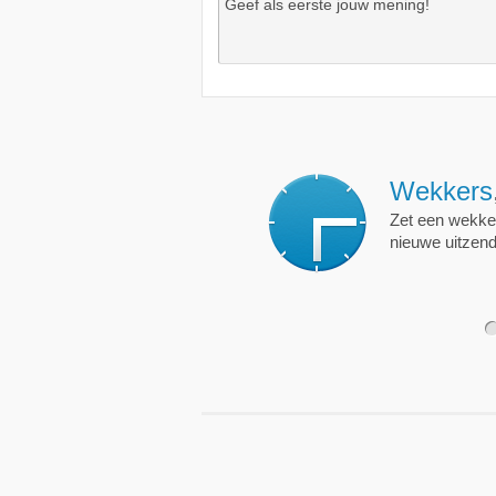
Wekkers
, alt
Zet een wekker op een 
nieuwe uitzending is.
1