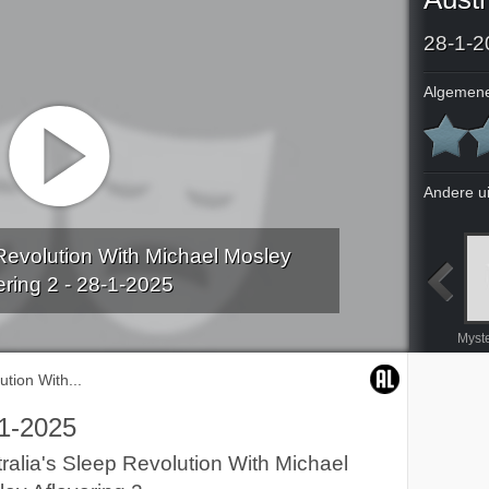
28-1-2
Algemene
Andere u
 Revolution With Michael Mosley
ering 2 - 28-1-2025
Moslims ; Jullie Moslims
The Zelensky Story Oorlogsleider
Bewariërs
Het stof daalt Glück auf (Behouden terugkeer)
ution With...
1-2025
ralia's Sleep Revolution With Michael