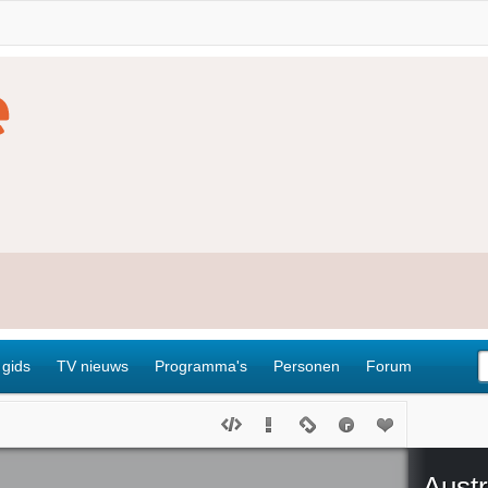
 gids
TV nieuws
Programma's
Personen
Forum