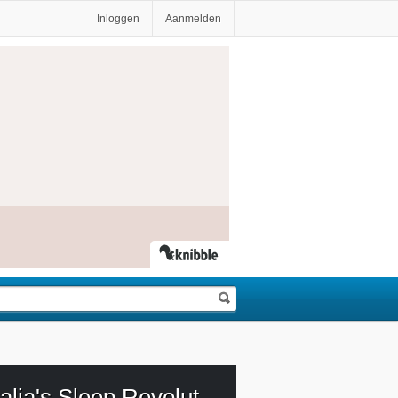
Inloggen
Aanmelden
Australia's Sleep Revolution With Michael Mosley Aflevering 2