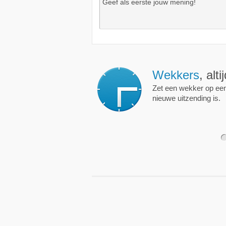
Wekkers
, alt
Zet een wekker op een 
nieuwe uitzending is.
1