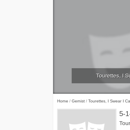
Tourettes, I 
Home
/
Gemist
/
Tourettes, I Swear I C
5-1
Tour