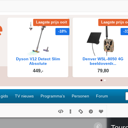
 gids
TV nieuws
Programma's
Personen
Forum
€