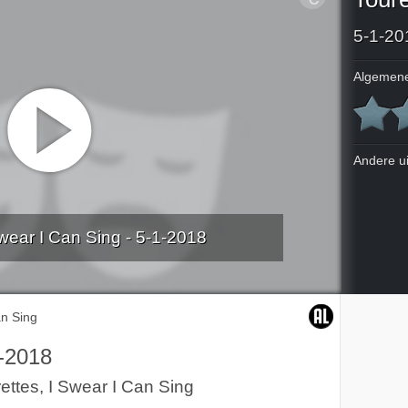
5-1-20
Algemene
Andere u
Swear I Can Sing - 5-1-2018
an Sing
-2018
ettes, I Swear I Can Sing