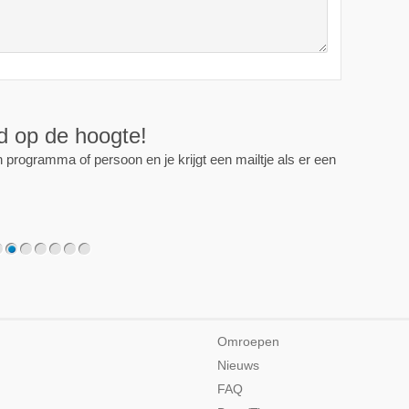
ijd op de hoogte!
programma of persoon en je krijgt een mailtje als er een
2
3
4
5
6
7
Omroepen
Nieuws
FAQ