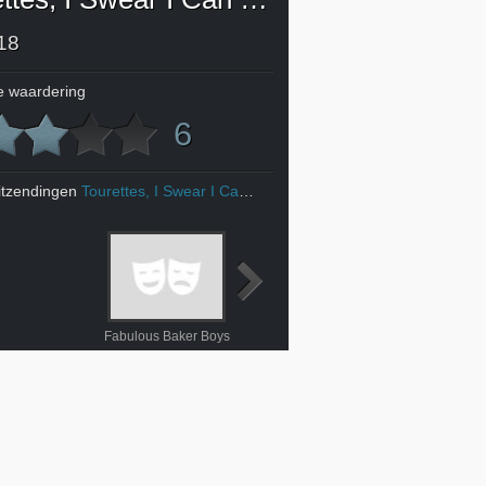
18
 waardering
6
itzendingen
Tourettes, I Swear I Can Sing
Fabulous Baker Boys
Lost in New York
Laura's kerstster