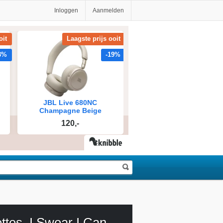
Inloggen
Aanmelden
Tourettes, I Swear I Can Sing