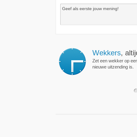
Wekkers
, alt
Zet een wekker op een 
nieuwe uitzending is.
1