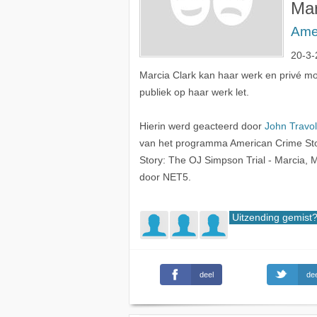
Mar
Amer
20-3-
Marcia Clark kan haar werk en privé mo
publiek op haar werk let.
Hierin werd geacteerd door
John Travol
van het programma American Crime Stor
Story: The OJ Simpson Trial - Marcia,
door NET5.
Uitzending gemist
deel
dee