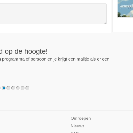
ijd op de hoogte!
programma of persoon en je krijgt een mailtje als er een
2
3
4
5
6
7
Omroepen
Nieuws