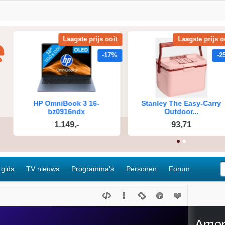
 gids
TV nieuws
Programma's
Personen
Forum