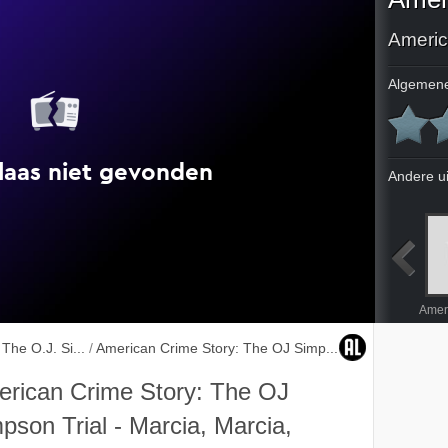
Algemene
Andere u
The Run of His Life
From the Ashes of Tradegy
The Dream Team
The O.J. Si...
/
American Crime Story: The OJ Simp...
rican Crime Story: The OJ
pson Trial - Marcia, Marcia,