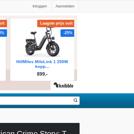
Inloggen
Aanmelden
American Crime Story: The O.J. Simpson Trial