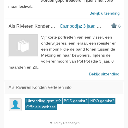
worden geportretteerd. Tijdens het volle
maanfestival...
Bekijk uitzending
Als Rivieren Konden Vertellen
Cambodja: 3 jaar, 8 maanden en 20 dagen
6
Vijf korte portretten van een visser, een
onderwijzeres, een leraar, een roeister en
een monnik die de band tonen tussen de
Mekong en haar bewoners. Tijdens de
volkerenmoord van Pol Pot (die 3 jaar, 8
maanden en 20...
Bekijk uitzending
Als Rivieren Konden Vertellen info
Uitzending gemist?
BOS gemist?
NPO gemist?
Officiële website
▼ Ad by Refinery89