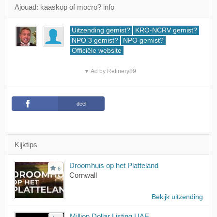
Ajouad: kaaskop of mocro? info
Uitzending gemist?
KRO-NCRV gemist?
NPO 3 gemist?
NPO gemist?
Officiële website
▼ Ad by Refinery89
deel
Kijktips
Droomhuis op het Platteland
6
Cornwall
Bekijk uitzending
Million Dollar Listing UAE