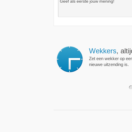
Wekkers
, alt
Zet een wekker op een 
nieuwe uitzending is.
1