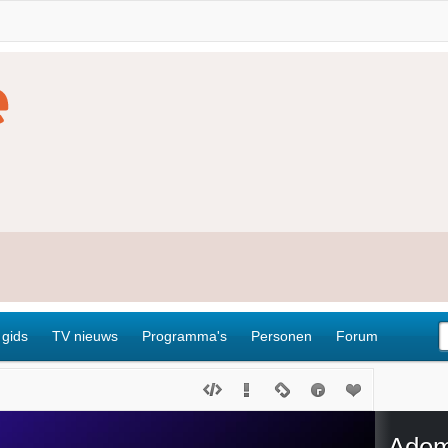
 gids
TV nieuws
Programma's
Personen
Forum
Adem