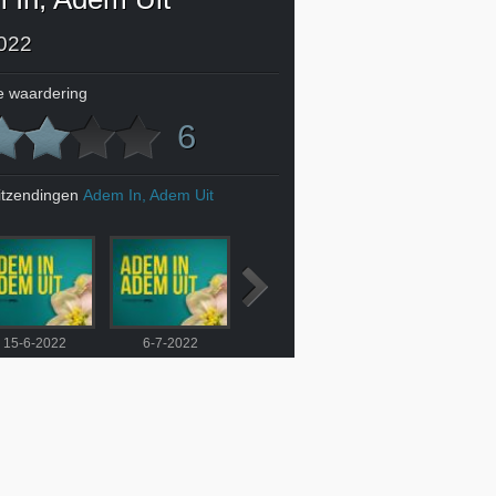
022
 waardering
6
itzendingen
Adem In, Adem Uit
15-6-2022
6-7-2022
13-7-2022
20-7-2022