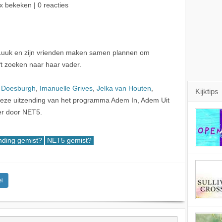
x bekeken | 0 reacties
n Luuk en zijn vrienden maken samen plannen om
ft zoeken naar haar vader.
 Doesburgh
,
Imanuelle Grives
,
Jelka van Houten
,
Kijktips
Deze uitzending van het programma Adem In, Adem Uit
er door NET5.
nding gemist?
NET5 gemist?
l