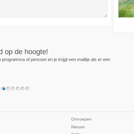
ijd op de hoogte!
programma of persoon en je krijgt een mailtje als er een
2
3
4
5
6
7
Omroepen
Nieuws