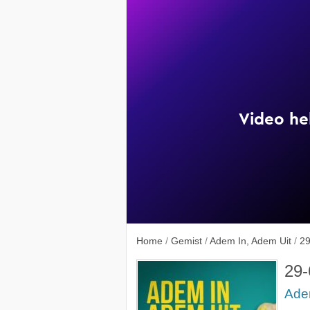
Home
/
Gemist
/
Adem In, Adem Uit
/
29
29-
Ade