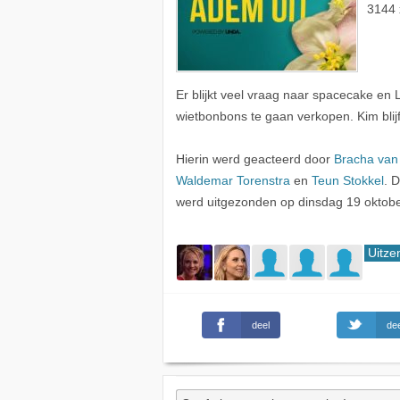
3144 
Er blijkt veel vraag naar spacecake e
wietbonbons te gaan verkopen. Kim blij
Hierin werd geacteerd door
Bracha van
Waldemar Torenstra
en
Teun Stokkel
. 
werd uitgezonden op dinsdag 19 oktob
Uitze
deel
dee