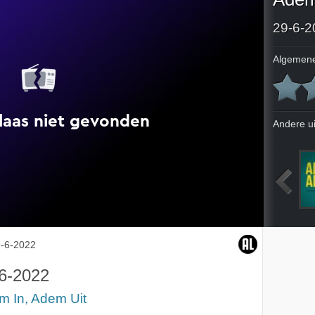
29-6-2
Algemene
Andere u
12-10-2021
1-6-2022
8-6-2022
-6-2022
6-2022
m In, Adem Uit