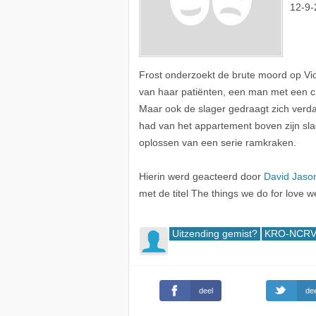
12-9-
Frost onderzoekt de brute moord op Vick
van haar patiënten, een man met een cr
Maar ook de slager gedraagt zich verdach
had van het appartement boven zijn slag
oplossen van een serie ramkraken.
Hierin werd geacteerd door
David Jaso
met de titel The things we do for love
Uitzending gemist?
KRO-NCRV 
deel
dee