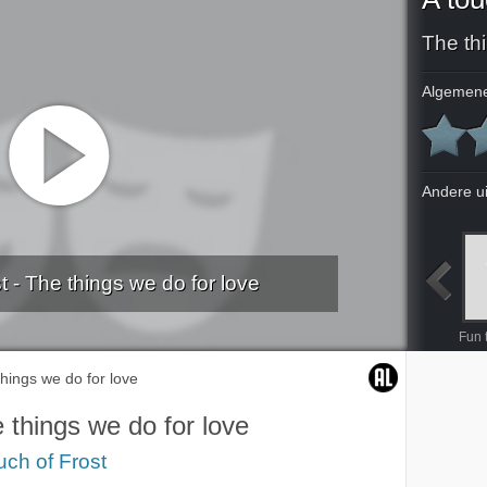
The th
Algemene
Andere u
t - The things we do for love
le one
No refuge
Paying the price
Unknown soldiers
Fun 
hings we do for love
 things we do for love
uch of Frost