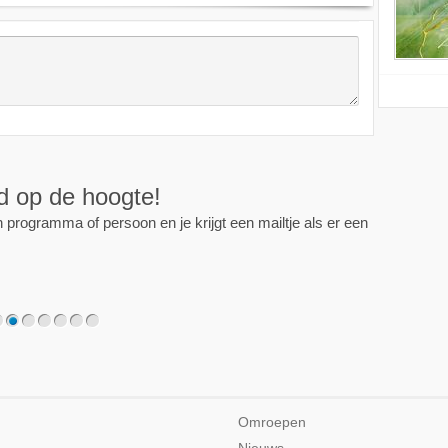
ijd op de hoogte!
programma of persoon en je krijgt een mailtje als er een
2
3
4
5
6
7
Omroepen