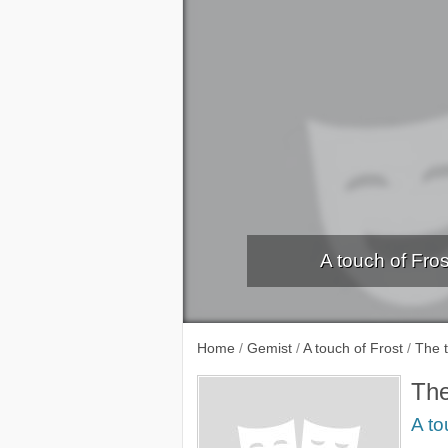
A touch of Fros
Dead ma
Home
/
Gemist
/
A touch of Frost
/
The t
The
A to