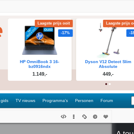
 gids
TV nieuws
Programma's
Personen
Forum
A tou