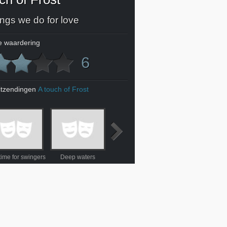
ings we do for love
 waardering
6
itzendingen
A touch of Frost
time for swingers
Deep waters
Penny for the guy
House calls