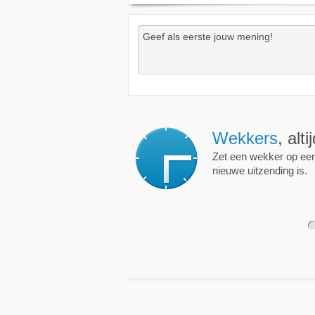
Wekkers
, alt
Zet een wekker op een 
nieuwe uitzending is.
1