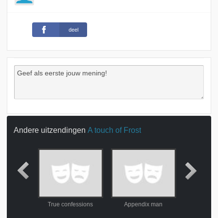
deel
Andere uitzendingen
A touch of Frost
calls
True confessions
Appendix man
One ma